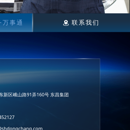
务万事通
联系我们
新区峨山路91弄160号 东昌集团
452127
@shdongchang.com